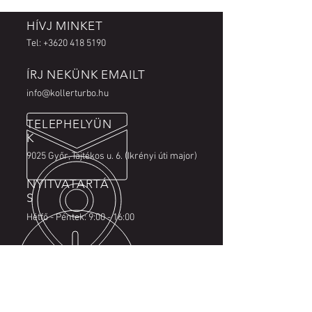
HÍVJ MINKET
Tel:
+3620 418 5190
ÍRJ NEKÜNK EMAILT
info@kollerturbo.hu
TELEPHELYÜN
K
9025 Győr, Tajtékos u. 6. (Ikrényi úti major)
NYITVATARTÁ
S
Hétfő - Péntek: 9:00 - 16:00
GYORS ÉS PRECÍZ MUNKA
A legtöbb turbót rövid határidőn
belül javítjuk.