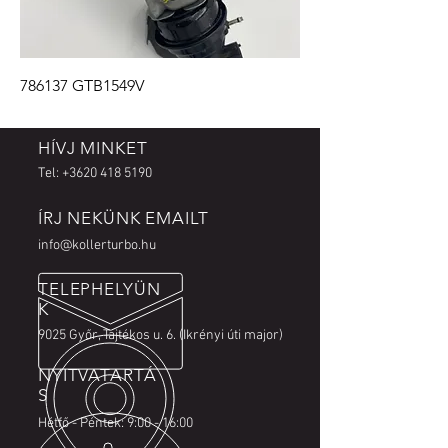
786137 GTB1549V
HÍVJ MINKET
Tel:
+3620 418 5190
ÍRJ NEKÜNK EMAILT
info@kollerturbo.hu
TELEPHELYÜN
K
9025 Győr, Tajtékos u. 6. (Ikrényi úti major)
NYITVATARTÁ
S
Hétfő - Péntek: 9:00 - 16:00