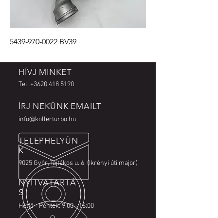
5439-970-0022 BV39
HÍVJ MINKET
Tel:
+3620 418 5190
ÍRJ NEKÜNK EMAILT
info@kollerturbo.hu
TELEPHELYÜN
K
9025 Győr, Tajtékos u. 6. (Ikrényi úti major)
NYITVATARTÁ
S
Hétfő - Péntek: 9:00 - 16:00