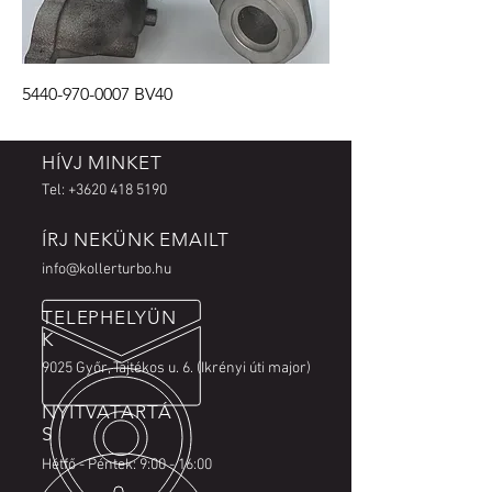
5440-970-0007 BV40
HÍVJ MINKET
Tel:
+3620 418 5190
ÍRJ NEKÜNK EMAILT
info@kollerturbo.hu
TELEPHELYÜN
K
9025 Győr, Tajtékos u. 6. (Ikrényi úti major)
NYITVATARTÁ
S
Hétfő - Péntek: 9:00 - 16:00