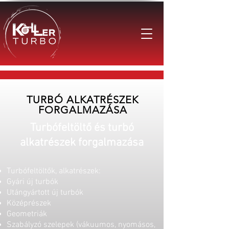
TURBÓ ALKATRÉSZEK
FORGALMAZÁSA
Turbófeltöltő és turbó
alkatrészek forgalmazása
Turbófeltöltők, alkatrészek:
Gyári új turbók
Utángyártott új turbók
Középrészek
Geometriák
Szabályzó szelepek (vákuumos, nyomásos,