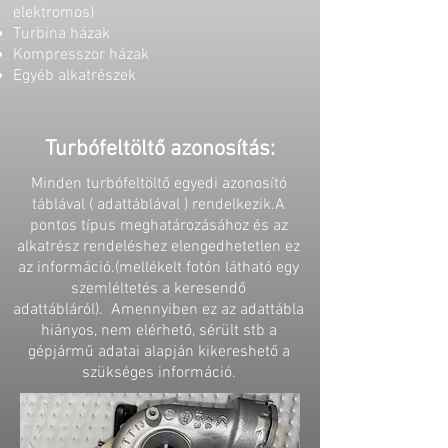
elektromos)
Turbina házak
Kompresszor házak
Egyéb alkatrészek
Turbófeltöltő azonosítás:
Minden turbófeltöltő egyedi azonosító
táblával ( adattáblával ) rendelkezik.
A
pontos típus meghatározásához és az
alkatrész rendeléshez elengedhetetlen ez
az információ.
(mellékelt fotón látható egy
szemléltetés a keresendő
adattábláról).
Amennyiben ez az adattábla
hiányos, nem elérhető, sérült stb a
gépjármű adatai alapján kikereshető a
szükséges információ.