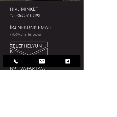
HÍVJ MINKET
Tel:
+3620 418 5190
ÍRJ NEKÜNK EMAILT
info@kollerturbo.hu
TELEPHELYÜN
K
9025 Győr, Tajtékos u. 6. (Ikrényi úti major)
NYITVATARTÁ
S
Hétfő - Péntek: 9:00 - 16:00
GYORS ÉS PRECÍZ MUNKA
A legtöbb turbót rövid határidőn
belül javítjuk.