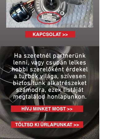
KAPCSOLAT >>
Ha szeretnél partnerünk
lenni, vagy csupán lelkes
hobbi szerelőként érdekel
a turbók világa, szívesen
biztosítunk alkatrészeket
számodra, ezek listáját
megtalálod honlapunkon.
HÍVJ MINKET MOST >>
TÖLTSD KI ŰRLAPUNKAT >>