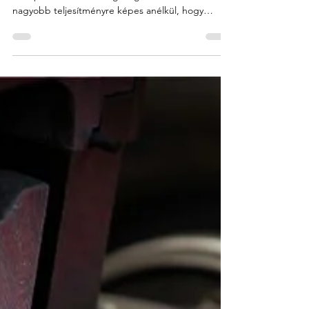
A turbófeltöltő napjaink egyik legfontosabb
autóipari alkatrésze. Segítségével a motor
nagyobb teljesítményre képes anélkül, hogy
jelentősen növelni kellene annak méretét vagy
üzemanyag-fogyasztását. A turbó azonban
rendkívül magas fordulatszámon, komoly
hőterhelés mellett dolgozik, ezért idővel
természetes kopás, szennyeződés vagy műszaki
meghibásodás jelentkezhet. Ilyenkor a szakszerű
turbó felújítás Győr térségében gazdaságos és
megbízható alternatívát kínálhat az új alkat