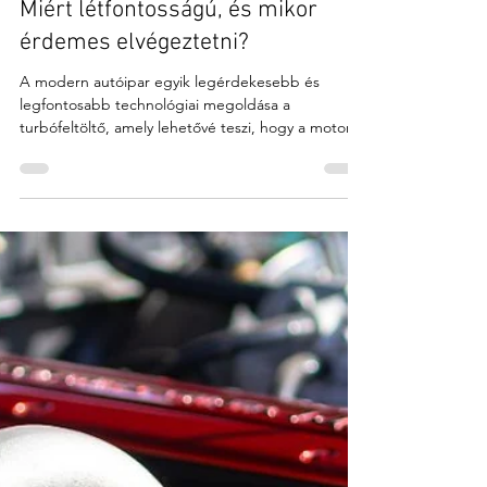
Koller Turbo
2025. ápr. 11.
2 perc olvasás
Turbó felújítás Győr városában –
Miért létfontosságú, és mikor
érdemes elvégeztetni?
A modern autóipar egyik legérdekesebb és
legfontosabb technológiai megoldása a
turbófeltöltő, amely lehetővé teszi, hogy a motor
kis...