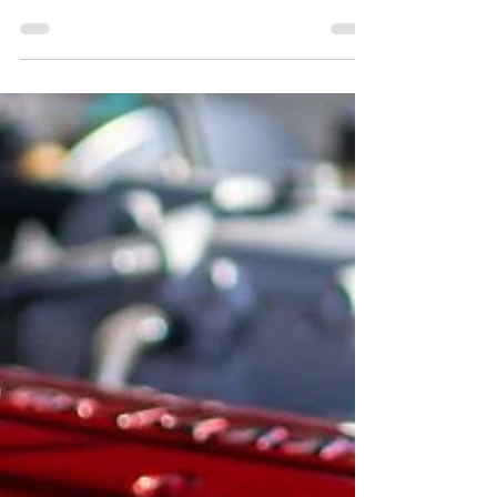
A turbófeltöltés mára a belső égésű motorok
szinte elengedhetetlen kiegészítője lett – nemcsak
a sportos modellekben, hanem a kis...