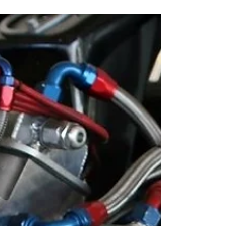
A modern belső égésű motorok hatékonyságát és
teljesítményét nagymértékben növeli a
turbófeltöltés. A turbófeltöltők jelentős szerepet...