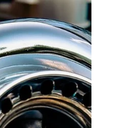
turbófeltöltő életét
A turbó javítás napjainkban kiemelkedően fontos
szerepet játszik az autóiparban, különösen a
modern járművek teljesítményének...