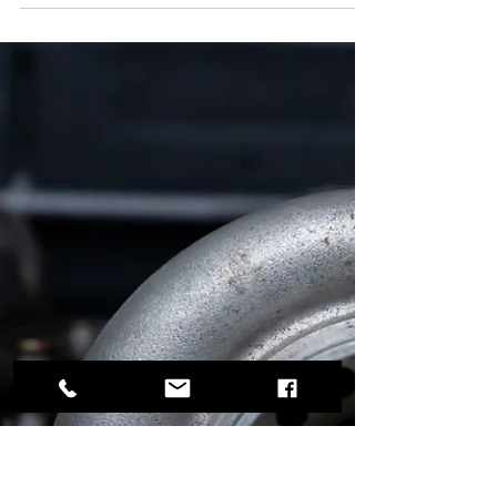
Koller Turbo
2025. márc. 13.
2 perc olvasás
A turbó alkatrészek forgalmazása
és turbó javítás szakértői
szemmel
A turbófeltöltők kulcsfontosságú szerepet
játszanak a modern belső égésű motorok
teljesítményének növelésében, miközben
hozzájárulnak az...