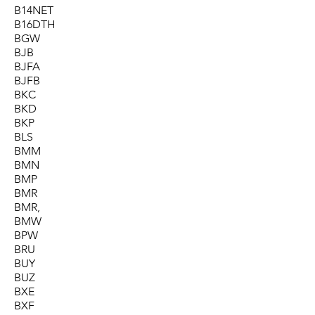
B14NET
B16DTH
BGW
BJB
BJFA
BJFB
BKC
BKD
BKP
BLS
BMM
BMN
BMP
BMR
BMR,
BMW
BPW
BRU
BUY
BUZ
BXE
BXF