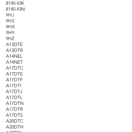
8140.43K
8140.43N
9HJ
9HS
9HX
9HY
9HZ
A13DTE
A13DTR
A14NEL
A14NET
A17DTC
A17DTE
A17DTF
A17DTI
A17DTJ
A17DTL
A17DTN
A17DTR
A17DTS
A20DTC
A20DTH