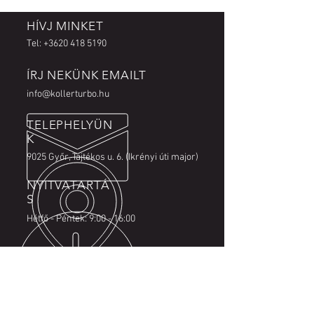
HÍVJ MINKET
Tel:
+3620 418 5190
ÍRJ NEKÜNK EMAILT
info@kollerturbo.hu
TELEPHELYÜN
K
9025 Győr, Tajtékos u. 6. (Ikrényi úti major)
NYITVATARTÁ
S
Hétfő - Péntek: 9:00 - 16:00
GYORS ÉS PRECÍZ MUNKA
A legtöbb turbót rövid határidőn
belül javítjuk.