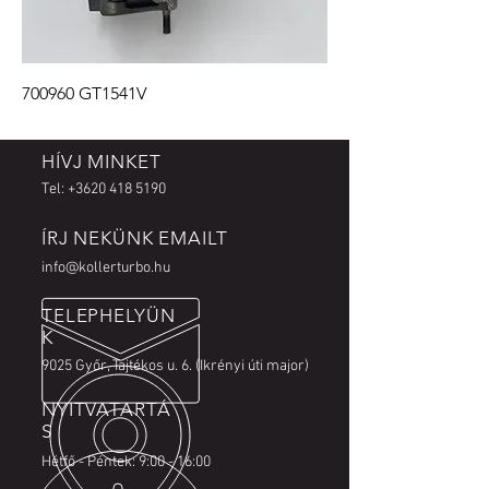
700960 GT1541V
HÍVJ MINKET
Tel:
+3620 418 5190
ÍRJ NEKÜNK EMAILT
info@kollerturbo.hu
TELEPHELYÜN
K
9025 Győr, Tajtékos u. 6. (Ikrényi úti major)
NYITVATARTÁ
S
Hétfő - Péntek: 9:00 - 16:00