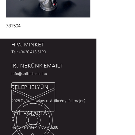
781504
HÍVJ MINKET
Tel:
+3620 418 5190
ÍRJ NEKÜNK EMAILT
info@kollerturbo.hu
TELEPHELYÜN
K
9025 Győr, Tajtékos u. 6. (Ikrényi úti major)
NYITVATARTÁ
S
Hétfő - Péntek: 9:00 - 16:00