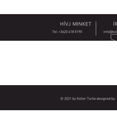
HÍVJ MINKET
Í
Tel:
+3620 418 5190
info@kol
GYORS ÉS PRECÍZ MUN
A legtöbb turbót rövid határidőn belül
javítjuk.
© 2021 by Koller Turbo designed by: