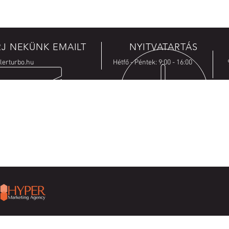
RJ NEKÜNK EMAILT
NYITVATARTÁS
lerturbo.hu
Hétfő - Péntek: 9:00 - 16:00
KA
SZOLGÁLTATÁSAINK
LÉP
-
Turbó felújítás
Ingye
-
Turbó alkatrészek forgalmazása
kérés
-
Turbó felújítás Győr