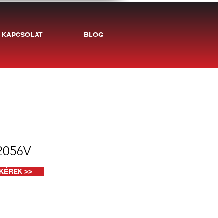
KAPCSOLAT
BLOG
2056V
KÉREK >>