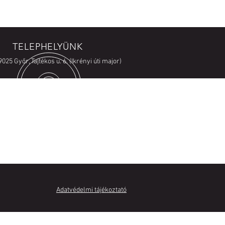
TELEPHELYÜNK
9025 Győr, Tajtékos u. 6. (Ikrényi úti major)
J VELÜNK KAPCSOLATBA
nes átvizsgálás és egyedi árajánlat
re
Adatvédelmi tájékoztató