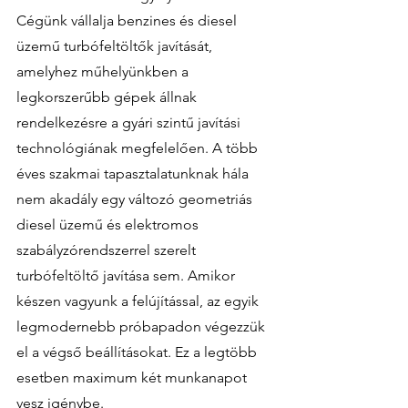
Cégünk vállalja benzines és diesel 
üzemű turbófeltöltők javítását, 
amelyhez műhelyünkben a 
legkorszerűbb gépek állnak 
rendelkezésre a gyári szintű javítási 
technológiának megfelelően. A több 
éves szakmai tapasztalatunknak hála 
nem akadály egy változó geometriás 
diesel üzemű és elektromos 
szabályzórendszerrel szerelt 
turbófeltöltő javítása sem. Amikor 
készen vagyunk a felújítással, az egyik 
legmodernebb próbapadon végezzük 
el a végső beállításokat. Ez a legtöbb 
esetben maximum két munkanapot 
vesz igénybe. 