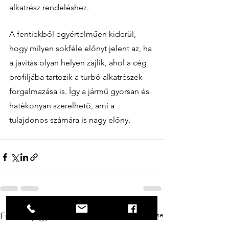
alkatrész rendeléshez. 
A fentiekből egyértelműen kiderül, 
hogy milyen sokféle előnyt jelent az, ha 
a javítás olyan helyen zajlik, ahol a cég 
profiljába tartozik a turbó alkatrészek 
forgalmazása is. Így a jármű gyorsan és 
hatékonyan szerelhető, ami a 
tulajdonos számára is nagy előny. 
Az összes megtekintése
Friss bejegyzések