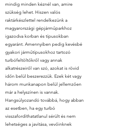
mindig minden kéznél van, amire 
szükség lehet. Hiszen valós 
raktárkészlettel rendelkezünk a 
magyarországi gépjárműparkhoz 
igazodva korban és típusokban 
egyaránt. Amennyiben pedig kevésbé 
gyakori járműtípusokhoz tartozó 
turbófeltöltőkről vagy annak 
alkatrészeiről van szó, azokat is rövid 
időn belül beszerezzük. Ezek két vagy 
három munkanapon belül jellemzően 
már a helyszínen is vannak. 
Hangsúlyozandó továbbá, hogy abban 
az esetben, ha egy turbó 
visszafordíthatatlanul sérült és nem 
lehetséges a javítása, vevőinknek 