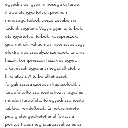
egyedi áras, gyári minőségű új turbó, 
illetve utángyártott új, prémium 
minőségű turbók beszerzésében is 
tudunk segíteni. Vagyis gyári új turbók, 
utángyártott új turbók, középrészek, 
geometriák, vákuumos, nyomásos vagy 
elektromos szabályzó szelepek, turbina 
házak, kompresszor házak és egyéb 
alkatrészek egyaránt megtalálhatók a 
kínálatban. A turbó alkatrészek 
forgalmazása szorosan kapcsolódik a 
turbófeltöltő azonosításhoz is, ugyanis 
minden turbófeltöltő egyedi azonosító 
táblával rendelkezik. Ennek ismerete 
pedig elengedhetetlenül fontos a 
pontos típus meghatározásához és az 