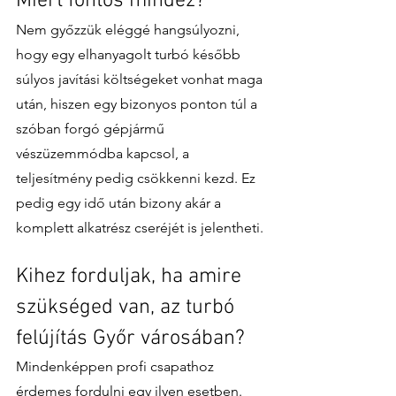
Miért fontos mindez?
Nem győzzük eléggé hangsúlyozni, 
hogy egy elhanyagolt turbó később 
súlyos javítási költségeket vonhat maga 
után, hiszen egy bizonyos ponton túl a 
szóban forgó gépjármű 
vészüzemmódba kapcsol, a 
teljesítmény pedig csökkenni kezd. Ez 
pedig egy idő után bizony akár a 
komplett alkatrész cseréjét is jelentheti. 
Kihez forduljak, ha amire 
szükséged van, az turbó 
felújítás Győr városában?
Mindenképpen profi csapathoz 
érdemes fordulni egy ilyen esetben. 